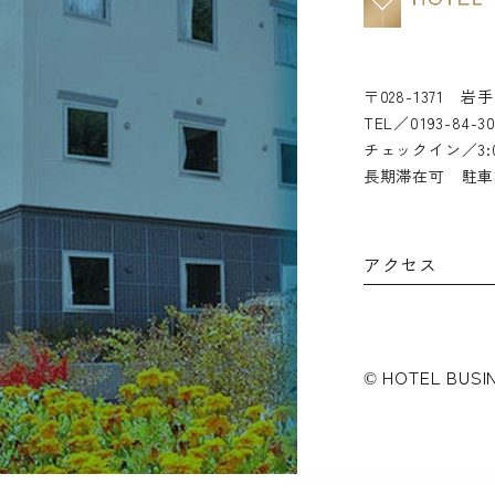
〒028-1371
岩手
TEL／
0193-84-3
チェックイン／3:0
長期滞在可 駐車
アクセス
©
HOTEL BUSI